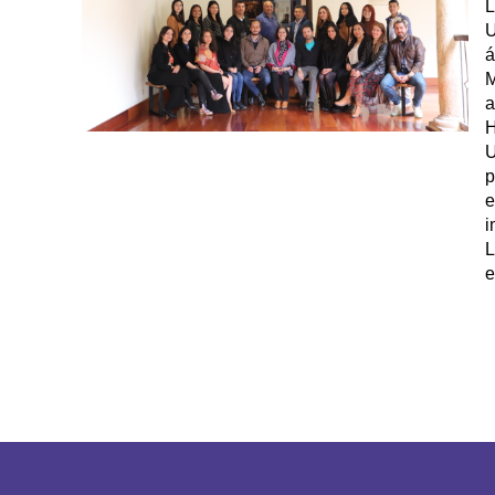
L
U
á
M
a
H
U
p
e
i
L
e